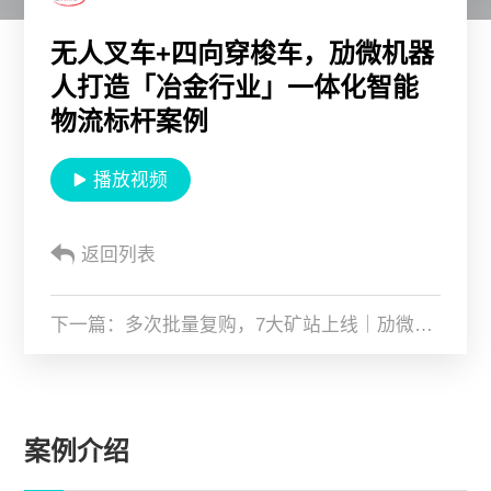
关于劢微
无人叉车+四向穿梭车，劢微机器
人打造「冶金行业」一体化智能
EN
JP
KR
ES
物流标杆案例
DE
播放视频
返回列表
下一篇：多次批量复购，7大矿站上线｜劢微机器人助力国有特大型化工企业智能物流升级
案例介绍