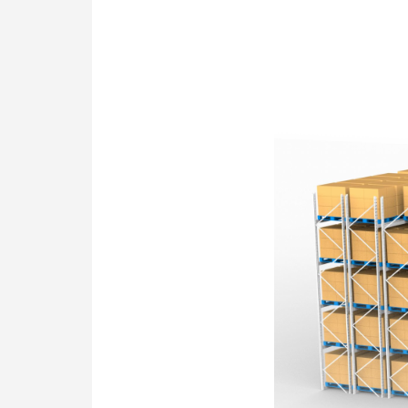
关于劢微
EN
JP
KR
ES
D