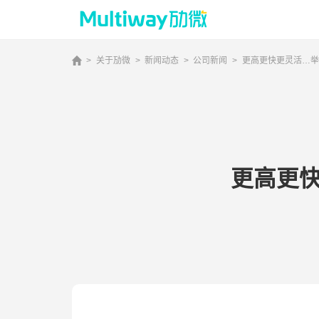
>
关于劢微
>
新闻动态
>
公司新闻
>
更高更快更灵活…举
首页
产品技术
更高更快
场景应用
案例中心
服务支持