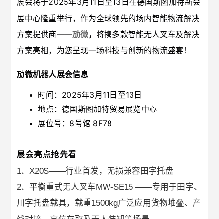
展会将于2025年3月11日至13日在德国斯图加特新会
关于劢微
展中心隆重举行，
作为全球领先的场内智能物流解决
方案提供商——
劢微
，
将携多款智能无人叉车及解决
方案亮相，为您呈现一场科技与创新的物流盛宴！
EN
JP
KR
ES
DE
劢微机器人展会信息
时间：2025年3月11日至13日
地点：德国斯图加特贸易展览中心
展位号：8号馆 8F78
展会亮点抢先看
1、X20S——行业首发，无损兼容田字托盘
2、平衡重式无人叉车MW-SE15 ——专用于田字、
川字托盘载具，载重1500kg广泛应用货物堆叠、产