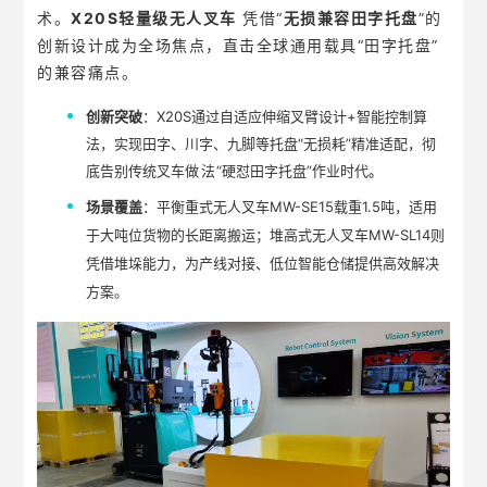
术。
X20S轻量级无人叉车
凭借“
无损兼容田字托盘
”的
创新设计成为全场焦点，直击全球通用载具“田字托盘”
的兼容痛点。
创新突破
：X20S通过自适应伸缩叉臂设计+智能控制算
法，实现田字、川字、九脚等托盘“无损耗”精准适配，彻
底告别传统叉车
做法
“硬怼田字托盘”作业时代
。
场景覆盖
：
平衡重式无人叉车MW-SE15载重1.5吨，适用
于大吨位货
物的长距离搬运；堆高式无人叉车MW-SL14则
凭借堆垛能力，为产线对接、低位智能仓储提供高效解决
方案
。