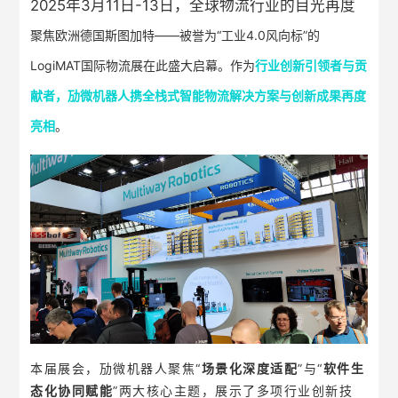
2025年3月11日-13日，全球物流行业的目光再度
关于劢微
聚焦欧洲德国斯图加特——被誉为“工业4.0风向标”的
LogiMAT国际物流展在此盛大启幕。作为
行业创新引领者与贡
EN
JP
KR
ES
献者，劢微机器人携全栈式智能物流解决方案与创新成果再度
DE
亮相
。
本届展会，劢微机器人聚焦“
场景化深度适配
”与“
软件
生
态化协同赋能
”两大核心主题，展示了多项行业创新技