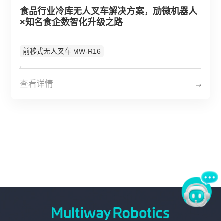
关于劢微
食品行业冷库无人叉车解决方案，劢微机器人
×知名食企数智化升级之路
EN
JP
KR
ES
前移式无人叉车 MW-R16
DE
查看详情