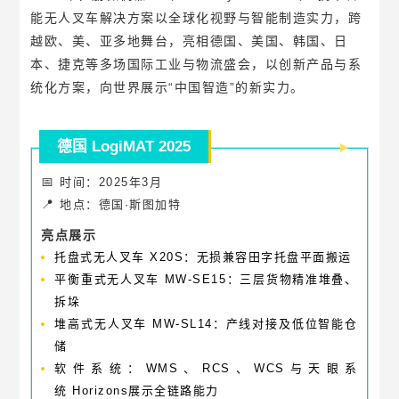
关于劢微
能无人叉车解决方案以全球化视野与智能制造实力，跨
越欧、美、亚多地舞台，亮相德国、美国、韩国、日
本、捷克等多场国际工业与物流盛会，以创新产品与系
统化方案，向世界展示“中国智造”的新实力。
EN
JP
KR
ES
DE
德国 LogiMAT 2025
📅
时间：2025年3月
📍
地点：德国·斯图加特
亮点展示
托盘式无人叉车 X20S：无损兼容田字托盘平面搬运
平衡重式无人叉车 MW-SE15：三层货物精准堆叠、
拆垛
堆高式无人叉车 MW-SL14：产线对接及低位智能仓
储
软件系统：WMS、RCS、WCS与天眼系
统 Horizons展示全链路能力